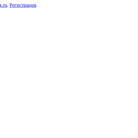
x.ru
.
Регистрация
.