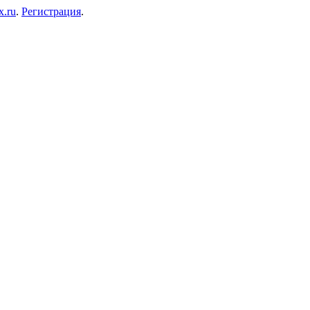
x.ru
.
Регистрация
.